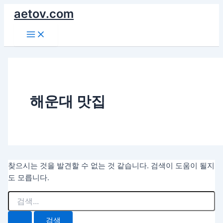
콘
aetov.com
텐
Main
츠
Menu
로
건
너
뛰
기
해운대 맛집
찾으시는 것을 발견할 수 없는 것 같습니다. 검색이 도움이 될지
도 모릅니다.
검
색
대