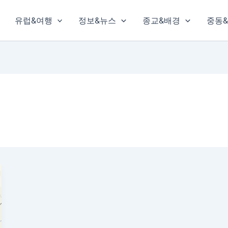
유럽&여행
정보&뉴스
종교&배경
중동