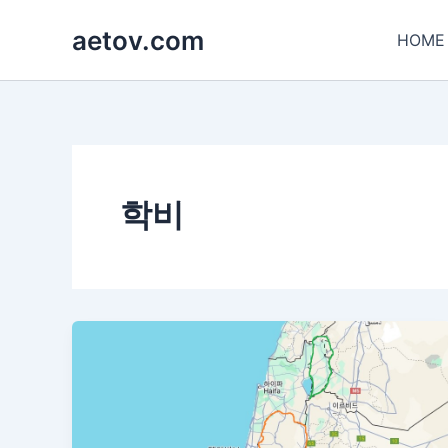
콘
aetov.com
텐
HOME
츠
로
건
너
뛰
기
학비