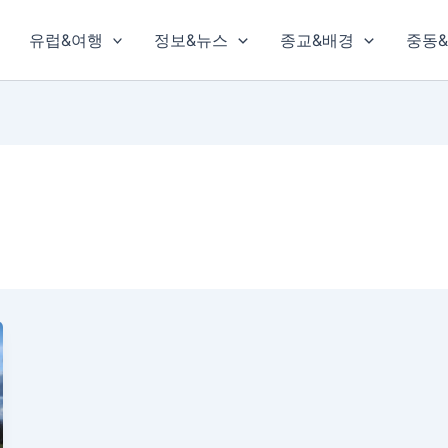
유럽&여행
정보&뉴스
종교&배경
중동