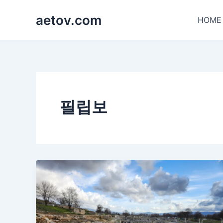
콘
aetov.com
텐
HOME
츠
로
건
너
뛰
기
필립보