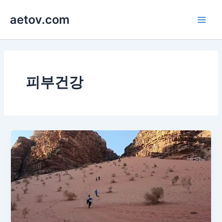
콘
aetov.com
텐
Main
츠
로
Men
건
너
뛰
피부건강
기