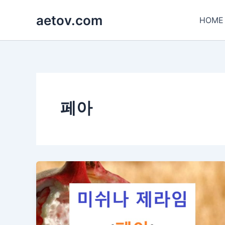
콘
aetov.com
텐
HOME
츠
로
건
너
뛰
기
페아