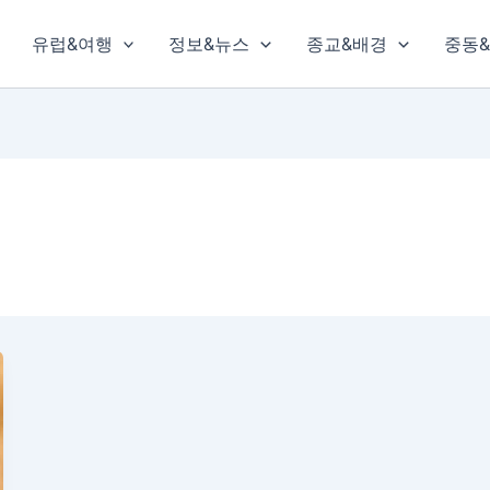
유럽&여행
정보&뉴스
종교&배경
중동