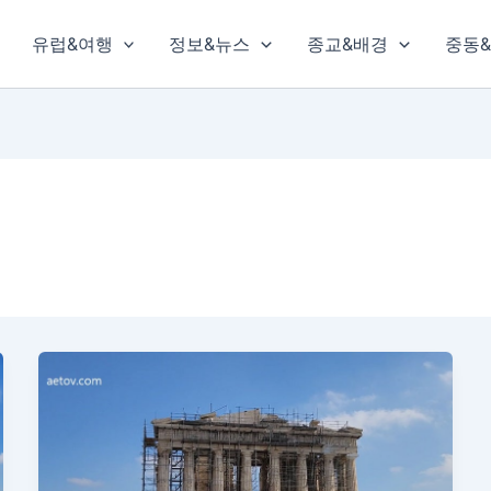
유럽&여행
정보&뉴스
종교&배경
중동