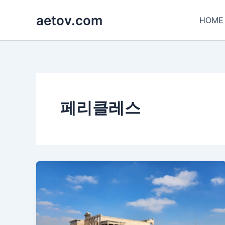
콘
aetov.com
텐
HOME
츠
로
건
너
뛰
기
페리클레스