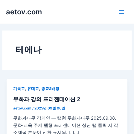
콘
aetov.com
텐
Main
츠
로
Men
건
너
뛰
테에나
기
,
,
기독교
유대교
종교&배경
무화과 강의 프리젠테이션 2
aetov.com
/
2025년 09월 06일
무화과나무 강의안 — 탭형 무화과나무 2025.09.08.
문화·교육 주제 탭형 프레젠테이션 상단 탭 클릭 시 각
소제목 본문이 전환 표시됨. 1. […]