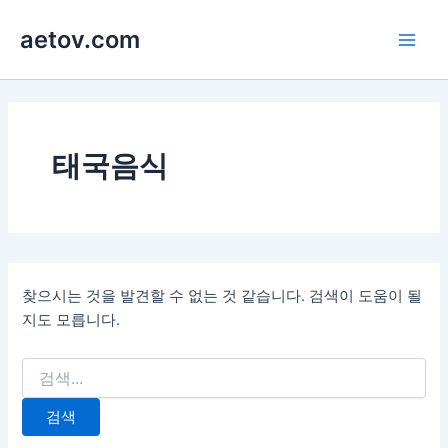
콘
aetov.com
텐
Main
츠
로
Men
건
너
뛰
태국음식
기
찾으시는 것을 발견할 수 없는 것 같습니다. 검색이 도움이 될
지도 모릅니다.
검
색
대
상