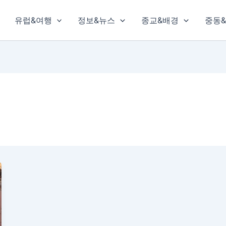
유럽&여행
정보&뉴스
종교&배경
중동