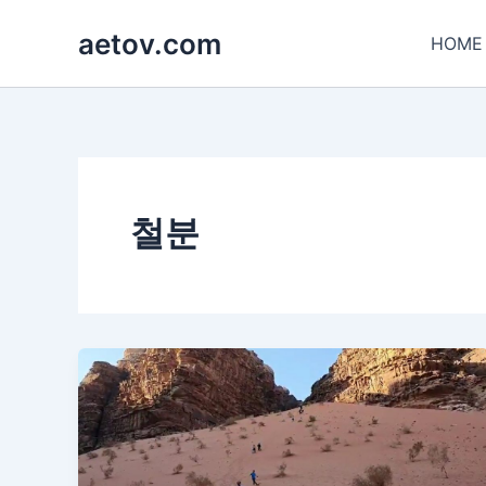
콘
aetov.com
텐
HOME
츠
로
건
너
뛰
기
철분