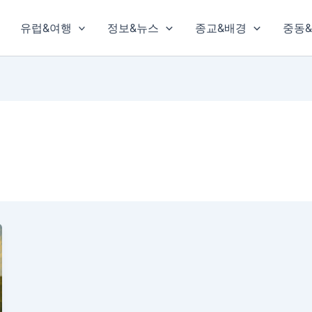
유럽&여행
정보&뉴스
종교&배경
중동