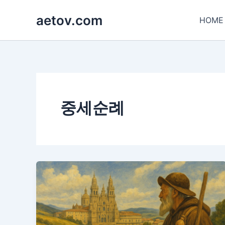
콘
aetov.com
텐
HOME
츠
로
건
너
뛰
기
중세순례