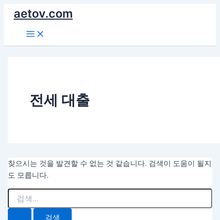
콘
aetov.com
텐
Main
츠
Menu
로
건
너
뛰
기
전세 대출
찾으시는 것을 발견할 수 없는 것 같습니다. 검색이 도움이 될지
도 모릅니다.
검
색
대