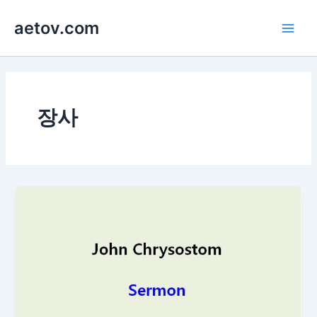
콘
aetov.com
텐
Main
츠
로
Men
건
너
뛰
장사
기