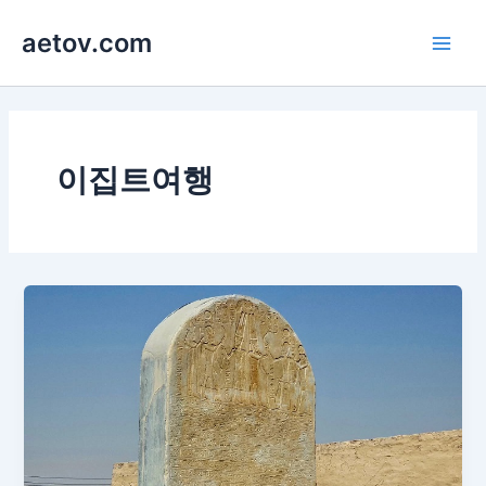
콘
aetov.com
텐
Main
츠
로
Men
건
너
뛰
이집트여행
기