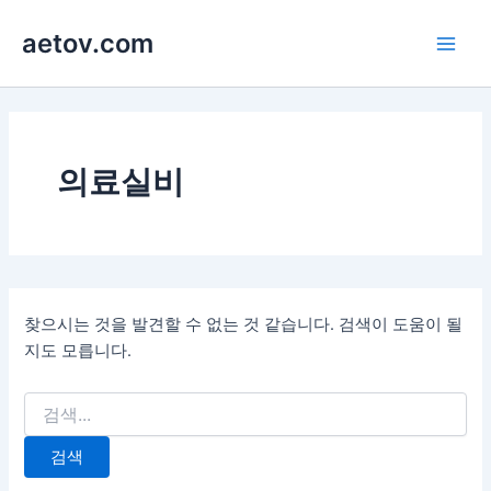
콘
aetov.com
텐
Main
츠
로
Men
건
너
뛰
의료실비
기
찾으시는 것을 발견할 수 없는 것 같습니다. 검색이 도움이 될
지도 모릅니다.
검
색
대
상