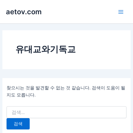
콘
aetov.com
텐
Main
츠
로
Men
건
너
뛰
유대교와기독교
기
찾으시는 것을 발견할 수 없는 것 같습니다. 검색이 도움이 될
지도 모릅니다.
검
색
대
상