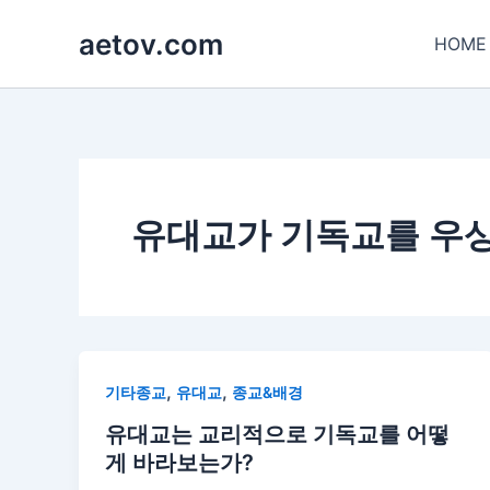
콘
aetov.com
텐
HOME
츠
로
건
너
뛰
기
유대교가 기독교를 우
,
,
기타종교
유대교
종교&배경
유대교는 교리적으로 기독교를 어떻
게 바라보는가?