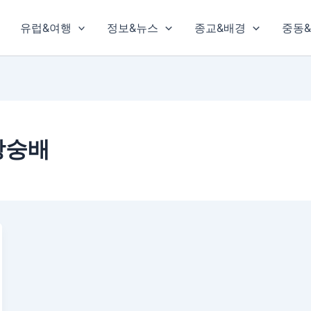
유럽&여행
정보&뉴스
종교&배경
중동
상숭배