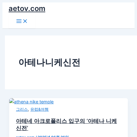
콘
aetov.com
텐
Main
츠
Menu
로
건
너
뛰
기
아테나니케신전
,
그리스
유럽&여행
아테네 아크로폴리스 입구의 ‘아테나 니케
신전’