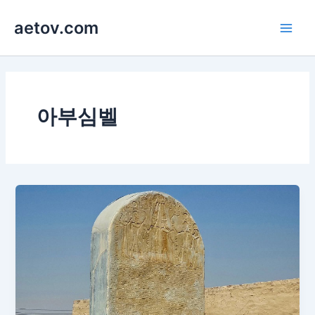
콘
aetov.com
텐
Main
츠
로
Men
건
너
뛰
아부심벨
기