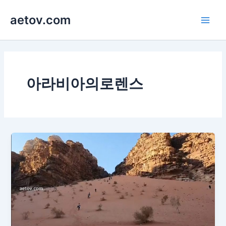
콘
aetov.com
텐
Main
츠
로
Men
건
너
뛰
아라비아의로렌스
기