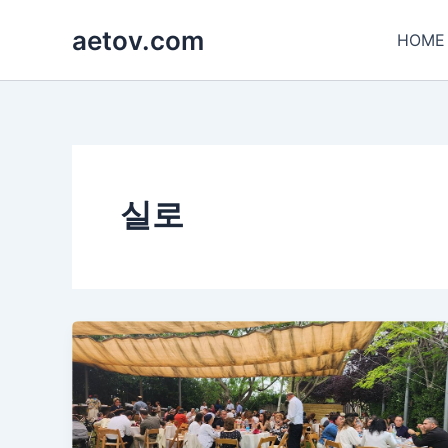
콘
aetov.com
텐
HOME
츠
로
건
너
뛰
기
실로