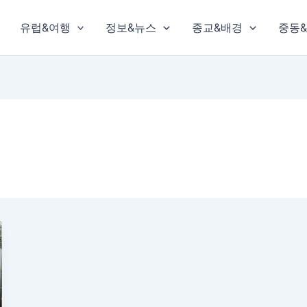
유럽&여행
정보&뉴스
종교&배경
중동