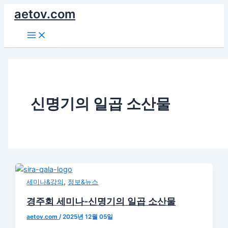
콘
aetov.com
텐
Main
츠
Menu
로
건
너
뛰
기
신명기의 일곱 소산물
,
세미나&강의
정보&뉴스
경주회 세미나-신명기의 일곱 소산물
aetov.com
/
2025년 12월 05일