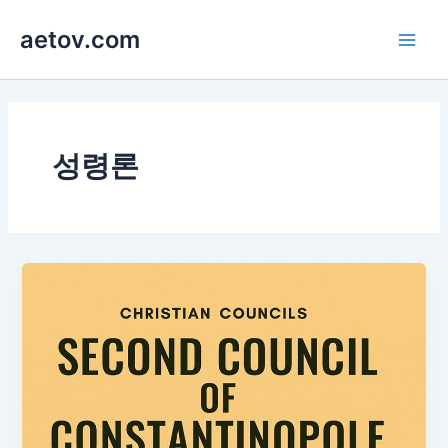
콘
aetov.com
텐
Main
츠
로
Men
건
너
뛰
성령론
기