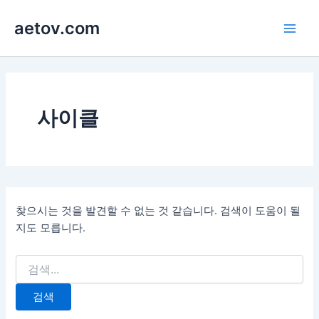
콘
aetov.com
텐
Main
츠
로
Men
건
너
뛰
사이클
기
찾으시는 것을 발견할 수 없는 것 같습니다. 검색이 도움이 될
지도 모릅니다.
검
색
대
상