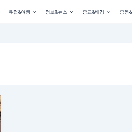
유럽&여행
정보&뉴스
종교&배경
중동