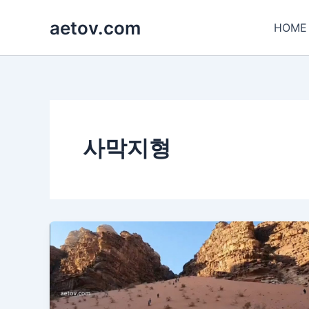
콘
aetov.com
텐
HOME
츠
로
건
너
뛰
기
사막지형