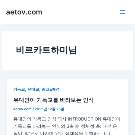
콘
aetov.com
텐
Main
츠
로
Men
건
너
뛰
비르카트하미님
기
,
,
기독교
유대교
종교&배경
유대인이 기독교를 바라보는 인식
aetov.com
/
2025년 12월 25일
유대인의 기독교 인식 역사 INTRODUCTION 유대인이
기독교를 바라보는 인식의 3축 🆔 정체성 축: 내부 운
동이 ‘밖’으로 나가며 유대 정체성을 위협하는 […]