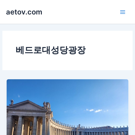
콘
aetov.com
텐
Main
츠
로
Men
건
너
뛰
베드로대성당광장
기