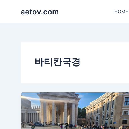
콘
aetov.com
텐
HOME
츠
로
건
너
뛰
기
바티칸국경