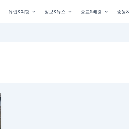
유럽&여행
정보&뉴스
종교&배경
중동