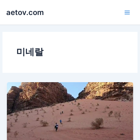
콘
aetov.com
텐
Main
츠
로
Men
건
너
뛰
미네랄
기