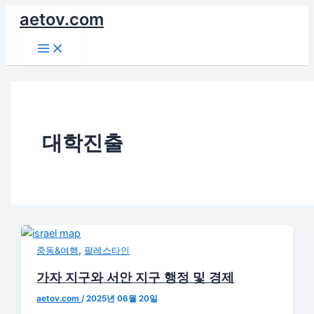
콘
aetov.com
텐
Main
츠
Menu
로
건
너
뛰
기
대학진출
,
중동&여행
팔레스타인
가자 지구와 서안 지구 행정 및 경제
aetov.com
/
2025년 06월 20일