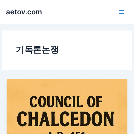
콘
aetov.com
텐
Main
츠
로
Men
건
너
뛰
기독론논쟁
기