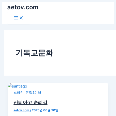
콘
aetov.com
텐
Main
츠
Menu
로
건
너
뛰
기
기독교문화
,
스페인
유럽&여행
산티아고 순례길
aetov.com
/
2025년 06월 20일