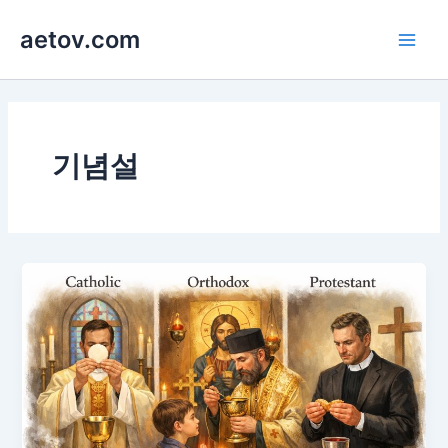
콘
aetov.com
텐
Main
츠
로
Men
건
너
뛰
기념설
기