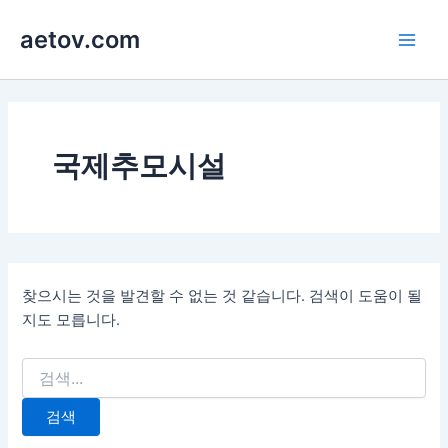
콘
aetov.com
텐
Main
츠
로
Men
건
너
뛰
국제추모시설
기
찾으시는 것을 발견할 수 없는 것 같습니다. 검색이 도움이 될
지도 모릅니다.
검
색
대
상