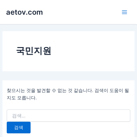
콘
aetov.com
텐
Main
츠
로
Men
건
너
뛰
국민지원
기
찾으시는 것을 발견할 수 없는 것 같습니다. 검색이 도움이 될
지도 모릅니다.
검
색
대
상