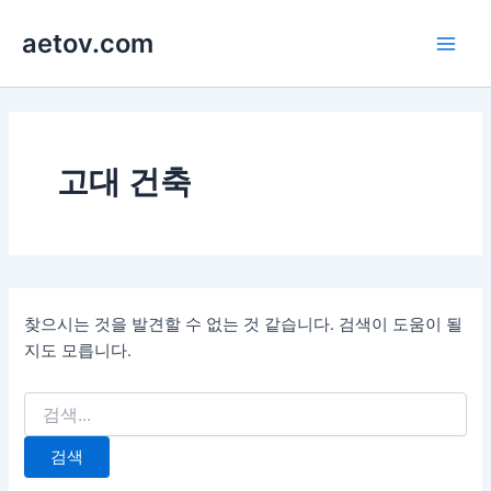
콘
aetov.com
텐
Main
츠
로
Men
건
너
뛰
고대 건축
기
찾으시는 것을 발견할 수 없는 것 같습니다. 검색이 도움이 될
지도 모릅니다.
검
색
대
상