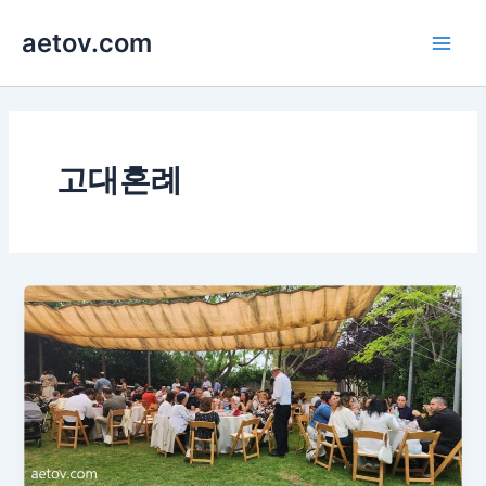
콘
aetov.com
텐
Main
츠
로
Men
건
너
뛰
고대혼례
기