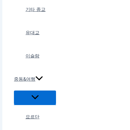
기타 종교
유대교
이슬람
중동&여행
메
뉴
토
글
요르단