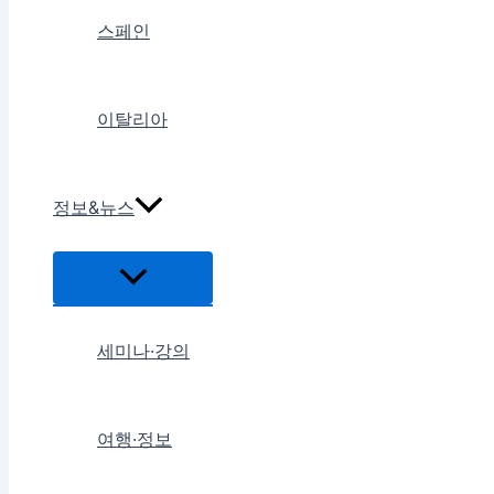
스페인
이탈리아
정보&뉴스
메
뉴
토
글
세미나·강의
여행·정보