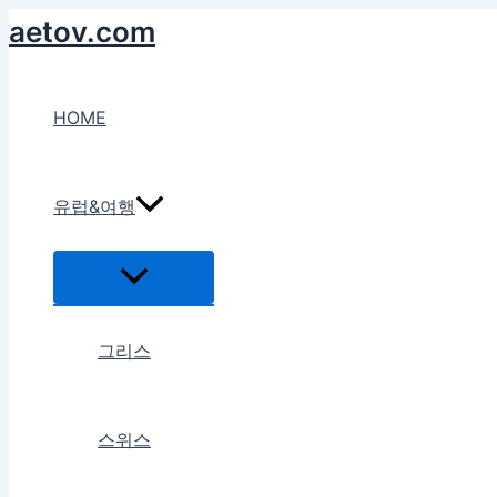
콘
aetov.com
텐
츠
로
HOME
건
너
뛰
유럽&여행
기
메
뉴
토
글
그리스
스위스