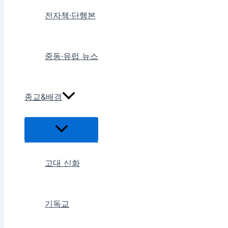
전자책·단행본
중동·유럽 뉴스
종교&배경
메
뉴
토
글
고대 신화
기독교