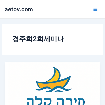
콘
aetov.com
텐
Main
츠
로
Men
건
너
뛰
경주회2회세미나
기