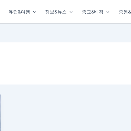
유럽&여행
정보&뉴스
종교&배경
중동