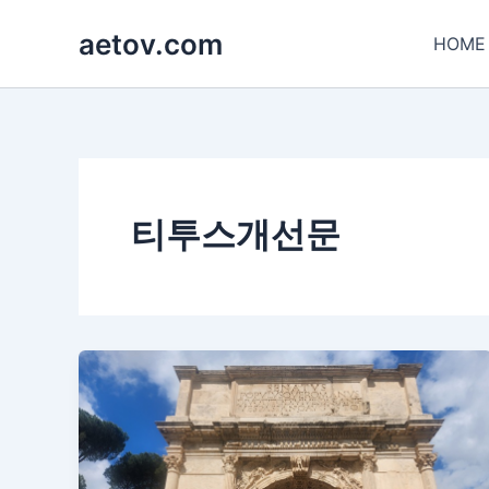
콘
aetov.com
텐
HOME
츠
로
건
너
뛰
기
티투스개선문