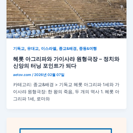
,
,
,
,
기독교
유대교
이스라엘
종교&배경
중동&여행
헤롯 아그리파와 가이사랴 원형극장 – 정치와
신앙의 터닝 포인트가 되다
aetov.com
/
2026년 02월 07일
카테고리: 종교&배경 > 기독교 헤롯 아그리파 1세와 가
이사랴 원형극장: 한 왕의 죽음, 두 개의 역사 1. 헤롯 아
그리파 1세, 로마와