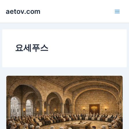
콘
aetov.com
텐
Main
츠
로
Men
건
너
뛰
요세푸스
기