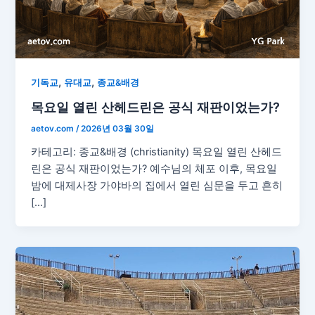
,
,
기독교
유대교
종교&배경
목요일 열린 산헤드린은 공식 재판이었는가?
aetov.com
/
2026년 03월 30일
카테고리: 종교&배경 (christianity) 목요일 열린 산헤드
린은 공식 재판이었는가? 예수님의 체포 이후, 목요일
밤에 대제사장 가야바의 집에서 열린 심문을 두고 흔히
[…]