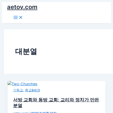
콘
aetov.com
텐
Main
츠
Menu
로
건
너
뛰
기
대분열
,
기독교
종교&배경
서방 교회와 동방 교회: 교리와 정치가 만든
분열